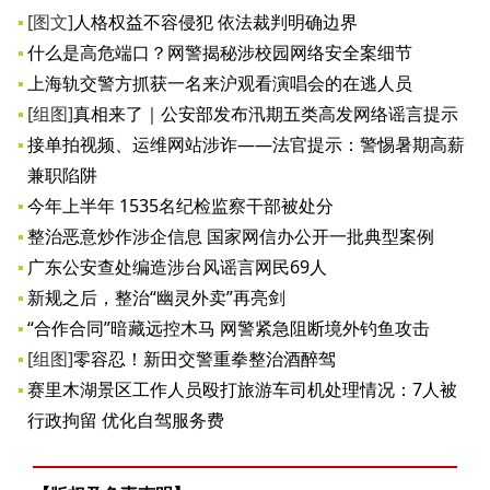
[图文]
人格权益不容侵犯 依法裁判明确边界
什么是高危端口？网警揭秘涉校园网络安全案细节
上海轨交警方抓获一名来沪观看演唱会的在逃人员
[组图]
真相来了｜公安部发布汛期五类高发网络谣言提示
接单拍视频、运维网站涉诈——法官提示：警惕暑期高薪
兼职陷阱
今年上半年 1535名纪检监察干部被处分
整治恶意炒作涉企信息 国家网信办公开一批典型案例
广东公安查处编造涉台风谣言网民69人
新规之后，整治“幽灵外卖”再亮剑
“合作合同”暗藏远控木马 网警紧急阻断境外钓鱼攻击
[组图]
零容忍！新田交警重拳整治酒醉驾
赛里木湖景区工作人员殴打旅游车司机处理情况：7人被
行政拘留 优化自驾服务费